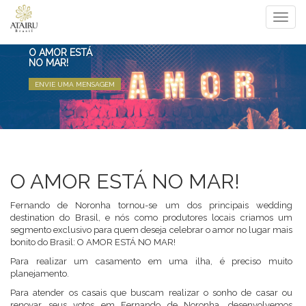
Togg
navi
O AMOR ESTÁ
NO MAR!
ENVIE UMA MENSAGEM
O AMOR ESTÁ NO MAR!
Fernando de Noronha tornou-se um dos principais wedding
destination do Brasil, e nós como produtores locais criamos um
segmento exclusivo para quem deseja celebrar o amor no lugar mais
bonito do Brasil: O AMOR ESTÁ NO MAR!
Para realizar um casamento em uma ilha, é preciso muito
planejamento.
Para atender os casais que buscam realizar o sonho de casar ou
renovar seus votos em Fernando de Noronha, desenvolvemos